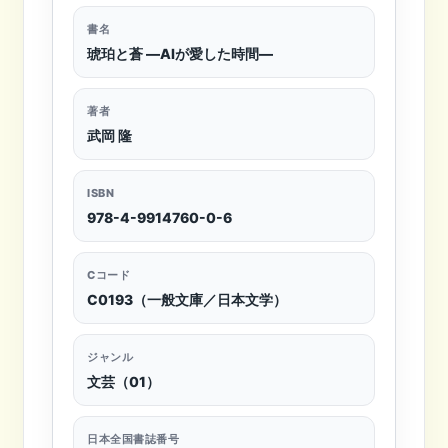
書名
琥珀と蒼 ―AIが愛した時間―
著者
武岡 隆
ISBN
978-4-9914760-0-6
Cコード
C0193（一般文庫／日本文学）
ジャンル
文芸（01）
日本全国書誌番号