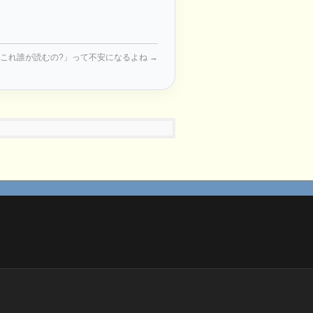
これ誰が読むの?」って不安になるよね
→