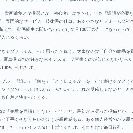
ル高い。動画編集とか撮影とか、初心者にはキツイ。でも「説明が必要
、専門的なサービス、技術系の仕事。ある小さなリフォーム会社の
超えて、動画経由の問い合わせだけで月100万の売上になったって
プ入れるくらい。
なきゃダメじゃん」って思った？違う。大事なのは「自分の商品を
つ。写真撮るのが好きならインスタ、文章書くのが苦じゃないならX
uTube。それだけ。
ンプル。「誰に」「何を」「どう伝えるか」を一行で書けるかどうか
インスタのリールで伝える」みたいに。これが明確じゃないと、どの
容も自然と決まってくる。
のは「完璧を目指してない」ってこと。最初から凝った投稿とか、
っと下手くそなくらいのほうが親近感ある。ある個人経営のパン屋
けました」ってインスタに上げてるだけ。それだけで毎日行列。