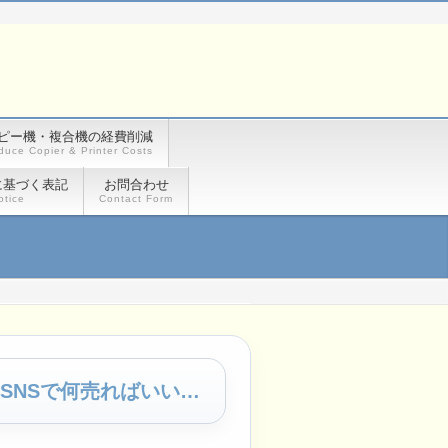
ピー機・複合機の経費削減
duce Copier & Printer Costs
に基づく表記
お問合わせ
otice
Contact Form
「インスタで売れるでしょ」って言われて3ヶ月放置した私が、結局どのSNSで何売ればいいのか調べた話