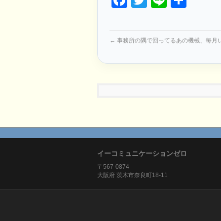
Facebook
Twitter
Line
共
有
←
事務所の隅で回ってるあの機械、毎月
イーコミュニケーションゼロ
〒567-0874
大阪府 茨木市奈良町18-11