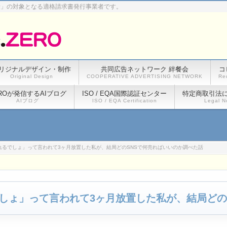
除」の対象となる適格請求書発行事業者です。
リジナルデザイン・制作
共同広告ネットワーク 絆餐会
コ
Original Design
COOPERATIVE ADVERTISING NETWORK
Re
ROが発信するAIブログ
ISO / EQA国際認証センター
特定商取引法
AIブログ
ISO / EQA Certification
Legal N
れるでしょ」って言われて3ヶ月放置した私が、結局どのSNSで何売ればいいのか調べた話