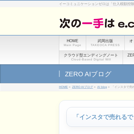
イーコミュニケーションゼロは「仕入税額控
HOME
武岡出版
オ
Main Page
TAKEOCA PRESS
クラウド型エンディングノート
ZE
Cloud-Based Digital Will
ZERO AIブログ
HOME
»
ZERO AIブログ
»
AI blog
»
「インスタで売