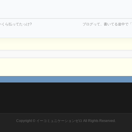
いくら払ってたっけ?
ブログって、書いてる途中で「
Copyright ©
イーコミュニケーションゼロ
All Rights Reserved.