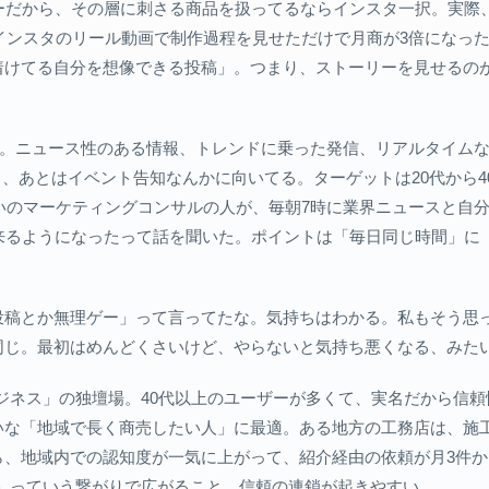
ザーだから、その層に刺さる商品を扱ってるならインスタ一択。実際
、インスタのリール動画で制作過程を見せただけで月商が3倍になっ
着けてる自分を想像できる投稿」。つまり、ストーリーを見せるの
。ニュース性のある情報、トレンドに乗った発信、リアルタイムなや
ス、あとはイベント告知なんかに向いてる。ターゲットは20代から
らいのマーケティングコンサルの人が、毎朝7時に業界ニュースと自
来るようになったって話を聞いた。ポイントは「毎日同じ時間」に「
投稿とか無理ゲー」って言ってたな。気持ちはわかる。私もそう思っ
同じ。最初はめんどくさいけど、やらないと気持ち悪くなる、みた
着型ビジネス」の独壇場。40代以上のユーザーが多くて、実名だから信
な「地域で長く商売したい人」に最適。ある地方の工務店は、施工事例
、地域内での認知度が一気に上がって、紹介経由の依頼が月3件か
友達」っていう繋がりで広がること。信頼の連鎖が起きやすい。