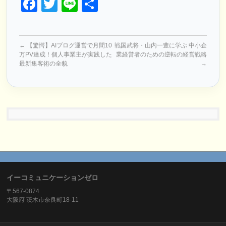
Facebook
Twitter
Line
共
有
←
【驚愕】AIブログ運営で月間10
戦国武将・山内一豊に学ぶ 中小企
万PV達成！個人事業主が実践した
業経営者のための逆転の経営戦略
最新集客術の全貌
→
イーコミュニケーションゼロ
〒567-0874
大阪府 茨木市奈良町18-11