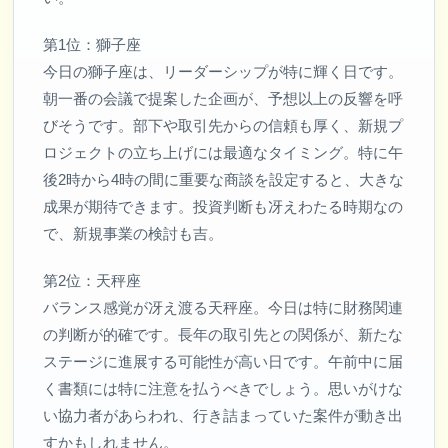
第1位：獅子座
今日の獅子座は、リーダーシップが特に輝く日です。
朝一番の会議で提案した企画が、予想以上の反響を呼
びそうです。部下や取引先からの信頼も厚く、新規プ
ロジェクトの立ち上げには最適なタイミング。特に午
後2時から4時の間に重要な商談を設定すると、大きな
成果が期待できます。投資判断も冴えわたる時期なの
で、新規事業の検討も吉。
第2位：天秤座
バランス感覚が冴え渡る天秤座。今日は特に財務関連
の判断が的確です。長年の取引先との関係が、新たな
ステージに進展する可能性が高い日です。午前中に届
く書類には特に注意を払うべきでしょう。思いがけな
い協力者があらわれ、行き詰まっていた案件が動き出
すかもしれません。