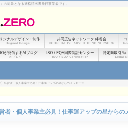
除」の対象となる適格請求書発行事業者です。
リジナルデザイン・制作
共同広告ネットワーク 絆餐会
コ
Original Design
COOPERATIVE ADVERTISING NETWORK
Re
ROが発信するAIブログ
ISO / EQA国際認証センター
特定商取引法
AIブログ
ISO / EQA Certification
Legal N
い】経営者・個人事業主必見！仕事運アップの星からのメッセージ
営者・個人事業主必見！仕事運アップの星からの