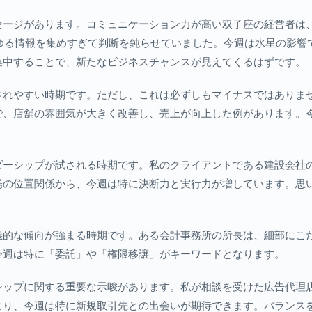
セージがあります。コミュニケーション力が高い双子座の経営者は
らゆる情報を集めすぎて判断を鈍らせていました。今週は水星の影響
集中することで、新たなビジネスチャンスが見えてくるはずです。
されやすい時期です。ただし、これは必ずしもマイナスではありま
で、店舗の雰囲気が大きく改善し、売上が向上した例があります。
ダーシップが試される時期です。私のクライアントである建設会社
陽の位置関係から、今週は特に決断力と実行力が増しています。思
義的な傾向が強まる時期です。ある会計事務所の所長は、細部にこ
今週は特に「委託」や「権限移譲」がキーワードとなります。
シップに関する重要な示唆があります。私が相談を受けた広告代理
より、今週は特に新規取引先との出会いが期待できます。バランス