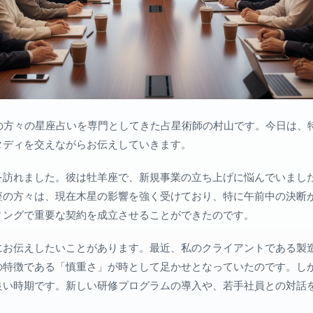
家の方々の星座占いを専門としてきた占星術師の村山です。今日は、
タディを交えながらお伝えしていきます。
を訪れました。彼は牡羊座で、新規事業の立ち上げに悩んでいまし
座の方々は、現在木星の影響を強く受けており、特に午前中の決断
ィングで重要な契約を成立させることができたのです。
にお伝えしたいことがあります。最近、私のクライアントである製
の特徴である「慎重さ」が時として足かせとなっていたのです。し
良い時期です。新しい研修プログラムの導入や、若手社員との対話