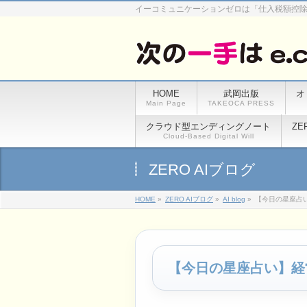
イーコミュニケーションゼロは「仕入税額控
HOME
武岡出版
オ
Main Page
TAKEOCA PRESS
クラウド型エンディングノート
ZE
Cloud-Based Digital Will
ZERO AIブログ
HOME
»
ZERO AIブログ
»
AI blog
»
【今日の星座占
【今日の星座占い】経