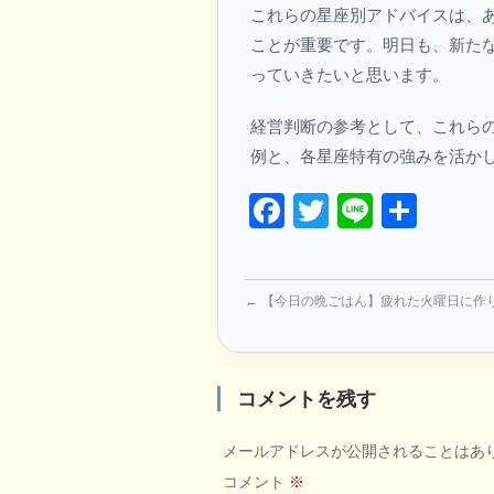
これらの星座別アドバイスは、
ことが重要です。明日も、新た
っていきたいと思います。
経営判断の参考として、これら
例と、各星座特有の強みを活か
Facebook
Twitter
Line
共
有
←
【今日の晩ごはん】疲れた火曜日に作り
コメントを残す
メールアドレスが公開されることはあ
コメント
※