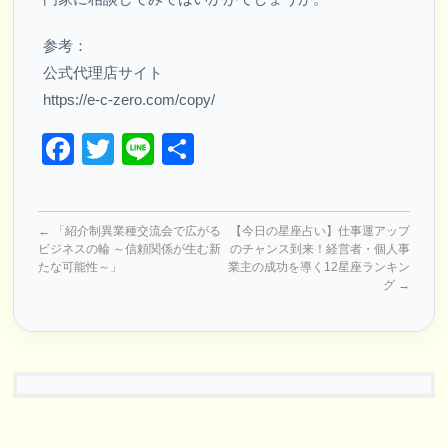
参考：
公式代理店サイト
https://e-c-zero.com/copy/
Facebook
Twitter
Line
共
有
←
「紹介制異業種交流会で広がる
【今日の星座占い】仕事運アップ
ビジネスの輪 ～信頼関係が生む新
のチャンス到来！経営者・個人事
たな可能性～」
業主の成功を導く12星座ランキン
グ
→