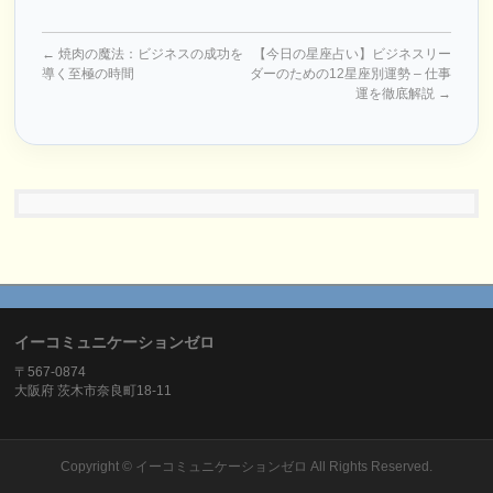
←
焼肉の魔法：ビジネスの成功を
【今日の星座占い】ビジネスリー
導く至極の時間
ダーのための12星座別運勢 – 仕事
運を徹底解説
→
イーコミュニケーションゼロ
〒567-0874
大阪府 茨木市奈良町18-11
Copyright ©
イーコミュニケーションゼロ
All Rights Reserved.