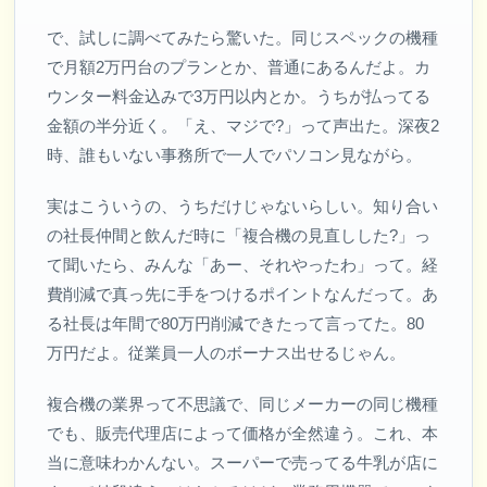
で、試しに調べてみたら驚いた。同じスペックの機種
で月額2万円台のプランとか、普通にあるんだよ。カ
ウンター料金込みで3万円以内とか。うちが払ってる
金額の半分近く。「え、マジで?」って声出た。深夜2
時、誰もいない事務所で一人でパソコン見ながら。
実はこういうの、うちだけじゃないらしい。知り合い
の社長仲間と飲んだ時に「複合機の見直しした?」っ
て聞いたら、みんな「あー、それやったわ」って。経
費削減で真っ先に手をつけるポイントなんだって。あ
る社長は年間で80万円削減できたって言ってた。80
万円だよ。従業員一人のボーナス出せるじゃん。
複合機の業界って不思議で、同じメーカーの同じ機種
でも、販売代理店によって価格が全然違う。これ、本
当に意味わかんない。スーパーで売ってる牛乳が店に