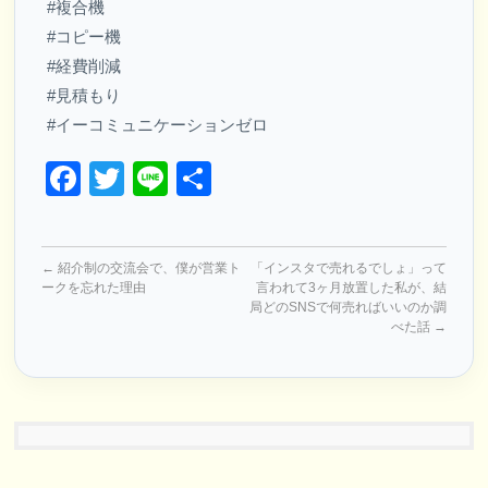
#複合機
#コピー機
#経費削減
#見積もり
#イーコミュニケーションゼロ
Facebook
Twitter
Line
共
有
←
紹介制の交流会で、僕が営業ト
「インスタで売れるでしょ」って
ークを忘れた理由
言われて3ヶ月放置した私が、結
局どのSNSで何売ればいいのか調
べた話
→