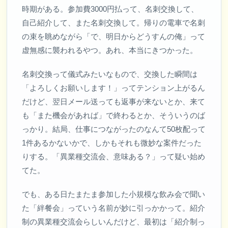
時期がある。参加費3000円払って、名刺交換して、
自己紹介して、また名刺交換して。帰りの電車で名刺
の束を眺めながら「で、明日からどうすんの俺」って
虚無感に襲われるやつ。あれ、本当にきつかった。
名刺交換って儀式みたいなもので、交換した瞬間は
「よろしくお願いします！」ってテンション上がるん
だけど、翌日メール送っても返事が来ないとか、来て
も「また機会があれば」で終わるとか、そういうのば
っかり。結局、仕事につながったのなんて50枚配って
1件あるかないかで、しかもそれも微妙な案件だった
りする。「異業種交流会、意味ある？」って疑い始め
てた。
でも、ある日たまたま参加した小規模な飲み会で聞い
た「絆餐会」っていう名前が妙に引っかかって。紹介
制の異業種交流会らしいんだけど、最初は「紹介制っ