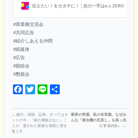
#異業種交流会
#共同広告
#紹介しあえる仲間
#紙媒体
#広告
#親睦会
#懇親会
Facebook
Twitter
Line
共
有
←
銀行、保険、証券。すべてはネ
業界の常識、私の非常識。なぜみ
ットの中。「紙の通帳がない」こ
んな「複合機の見直し」を真っ先
とが、遺された家族を地獄に突き
にするのか。
→
落とす