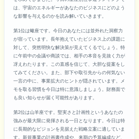
は、宇宙のエネルギーがあなたのビジネスにどのよう
な影響を与えるのかを読み解いていきます。
第1位は蠍座です。今日のあなたには並外れた洞察力
が宿っています。長年抱えていたビジネス上の課題に
対して、突然明快な解決策が見えてくるでしょう。特
に午前中の会議や商談では、相手の本音を見抜く力が
冴えわたります。この直感を信じて、大胆な提案をし
てみてください。また、部下や取引先からの何気ない
一言の中に、事業拡大のヒントが隠されています。メ
モを取る習慣を今日は特に意識しましょう。財務面で
も良い知らせが届く可能性があります。
第2位は山羊座です。堅実さと計画性というあなたの
強みが最大限に発揮される一日となります。今日は特
に長期的なビジョンを見据えた戦略立案に適していま
す。新規事業の計画書作成や、来期の予算編成など、