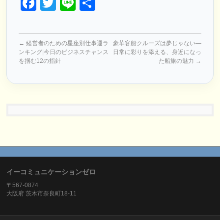
Facebook
Twitter
Line
共
有
←
経営者のための星座別仕事運ラ
豪華客船クルーズは夢じゃない―
ンキング|今日のビジネスチャンス
日常に彩りを添える、身近になっ
を掴む12の指針
た船旅の魅力
→
イーコミュニケーションゼロ
〒567-0874
大阪府 茨木市奈良町18-11