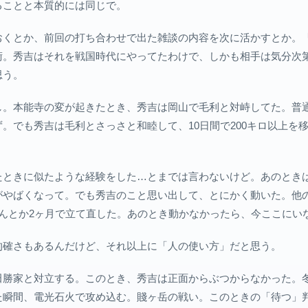
ることと本質的には同じで。
おくとか、前回の打ち合わせで出た雑談の内容を次に活かすとか。
術。秀吉はそれを戦国時代にやってたわけで、しかも相手は気分次
思う。
し。本能寺の変が起きたとき、秀吉は岡山で毛利と対峙してた。普
。でも秀吉は毛利とさっさと和睦して、10日間で200キロ以上を
たときに似たような経験をした…とまでは言わないけど。あのとき
がやばくなって。でも秀吉のこと思い出して、とにかく動いた。他
なんとか2ヶ月で立て直した。あのとき動かなかったら、今ここにい
的確さもあるんだけど、それ以上に「人の使い方」だと思う。
田勝家と対立する。このとき、秀吉は正面からぶつからなかった。
た瞬間、電光石火で攻め込む。賤ヶ岳の戦い。このときの「待つ」