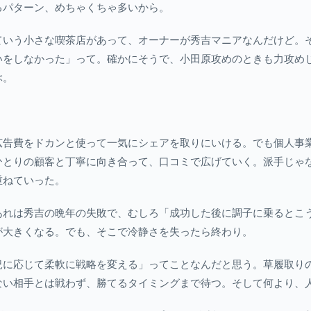
るパターン、めちゃくちゃ多いから。
ていう小さな喫茶店があって、オーナーが秀吉マニアなんだけど。
いをしなかった」って。確かにそうで、小田原攻めのときも力攻め
ぶ。
広告費をドカンと使って一気にシェアを取りにいける。でも個人事
ひとりの顧客と丁寧に向き合って、口コミで広げていく。派手じゃ
重ねていった。
あれは秀吉の晩年の失敗で、むしろ「成功した後に調子に乗るとこ
が大きくなる。でも、そこで冷静さを失ったら終わり。
況に応じて柔軟に戦略を変える」ってことなんだと思う。草履取り
ない相手とは戦わず、勝てるタイミングまで待つ。そして何より、