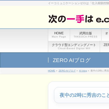
イーコミュニケーションゼロは「仕入税額控
HOME
武岡出版
オ
Main Page
TAKEOCA PRESS
クラウド型エンディングノート
ZE
Cloud-Based Digital Will
ZERO AIブログ
HOME
»
ZERO AIブログ
»
AI blog
»
夜中の2時に秀
夜中の2時に秀吉のこ