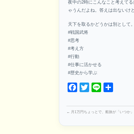
夜中の2時にこんなこと考えて
ゃうんだよね。答えは出ないけ
天下を取るかどうかは別として
#戦国武将
#思考
#考え方
#行動
#仕事に活かせる
#歴史から学ぶ
Facebook
Twitter
Line
共
有
←
月1万円ちょっとで、船旅が「いつか