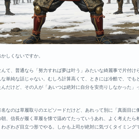
おかしくないですか。
なんて、普通なら「努力すれば夢は叶う」みたいな綺麗事で片付け
んな単純な話じゃない。むしろ計算高くて、ときには冷酷で、でも
たんだけど、その人が「あいつは絶対に自分を安売りしなかった」
有名なのは草履取りのエピソードだけど、あれって別に「真面目に
の朝、信長が履く草履を懐で温めてたっていうあれ、よく考えたら
、わざわざ目立つ形でやる。しかも上司が絶対に気づくタイミング