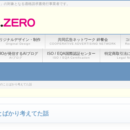
除」の対象となる適格請求書発行事業者です。
リジナルデザイン・制作
共同広告ネットワーク 絆餐会
コ
Original Design
COOPERATIVE ADVERTISING NETWORK
Re
ROが発信するAIブログ
ISO / EQA国際認証センター
特定商取引法
AIブログ
ISO / EQA Certification
Legal N
吉のことばかり考えてた話
とばかり考えてた話