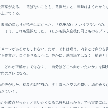
た言葉がある。「選ばないことも、選択だ」と。当時はよくわから
を上げてくる。
陶器の温もりが指先に広がった。「KURAS」というブランドの
——そう、これも選択だった。（しかも購入直後に同じものをプレ
）
イメージがあるかもしれない。だが、それは違う。内省とは自分を
する作業だ。ログを見るように、静かに。感情論ではなく、構造と
。「どれが正解か」ではなく、「自分はどこへ向かいたいか」を問
方向のズレになる。
鳥の声がした。初夏の朝特有の、少し湿った空気の匂い。緑の香り
過ぎていく。
断が分岐点だった」と言いたくなる気持ちはわかる。でも実際には