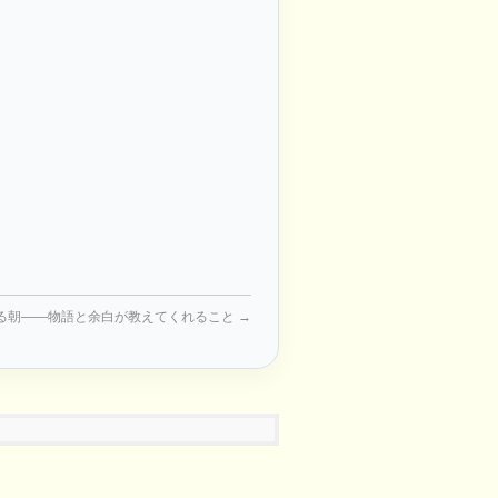
る朝——物語と余白が教えてくれること
→