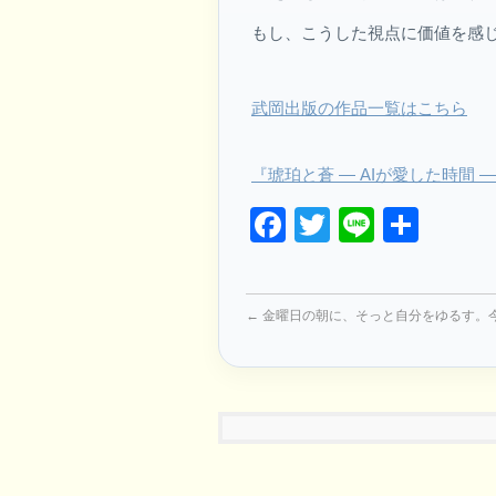
もし、こうした視点に価値を感
武岡出版の作品一覧はこちら
『琥珀と蒼 ― AIが愛した時間
Facebook
Twitter
Line
共
有
←
金曜日の朝に、そっと自分をゆるす。