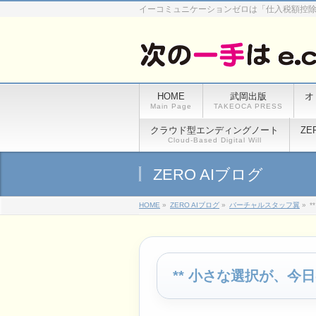
イーコミュニケーションゼロは「仕入税額控
HOME
武岡出版
オ
Main Page
TAKEOCA PRESS
クラウド型エンディングノート
ZE
Cloud-Based Digital Will
ZERO AIブログ
HOME
»
ZERO AIブログ
»
バーチャルスタッフ翼
»
** 小さな選択が、