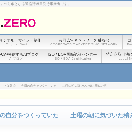
除」の対象となる適格請求書発行事業者です。
リジナルデザイン・制作
共同広告ネットワーク 絆餐会
コ
Original Design
COOPERATIVE ADVERTISING NETWORK
Re
ROが発信するAIブログ
ISO / EQA国際認証センター
特定商取引法
AIブログ
ISO / EQA Certification
Legal N
** 小さな選択が、今日の自分をつくっていた——土曜の朝に気づいた積み重ねの話
今日の自分をつくっていた——土曜の朝に気づいた積