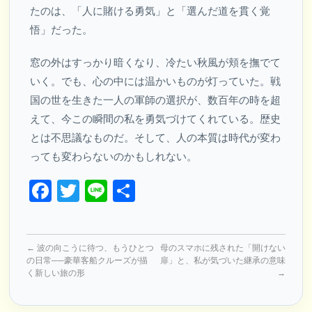
たのは、「人に賭ける勇気」と「選んだ道を貫く覚
悟」だった。
窓の外はすっかり暗くなり、冷たい秋風が頬を撫でて
いく。でも、心の中には温かいものが灯っていた。戦
国の世を生きた一人の軍師の選択が、数百年の時を超
えて、今この瞬間の私を勇気づけてくれている。歴史
とは不思議なものだ。そして、人の本質は時代が変わ
っても変わらないのかもしれない。
Facebook
Twitter
Line
共
有
←
波の向こうに待つ、もうひとつ
母のスマホに残された「開けない
の日常──豪華客船クルーズが描
扉」と、私が気づいた継承の意味
く新しい旅の形
→