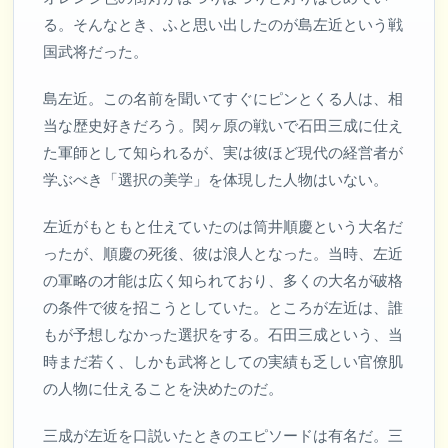
る。そんなとき、ふと思い出したのが島左近という戦
国武将だった。
島左近。この名前を聞いてすぐにピンとくる人は、相
当な歴史好きだろう。関ヶ原の戦いで石田三成に仕え
た軍師として知られるが、実は彼ほど現代の経営者が
学ぶべき「選択の美学」を体現した人物はいない。
左近がもともと仕えていたのは筒井順慶という大名だ
ったが、順慶の死後、彼は浪人となった。当時、左近
の軍略の才能は広く知られており、多くの大名が破格
の条件で彼を招こうとしていた。ところが左近は、誰
もが予想しなかった選択をする。石田三成という、当
時まだ若く、しかも武将としての実績も乏しい官僚肌
の人物に仕えることを決めたのだ。
三成が左近を口説いたときのエピソードは有名だ。三