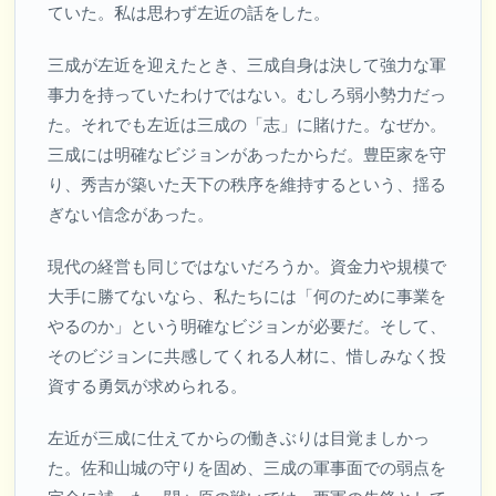
ていた。私は思わず左近の話をした。
三成が左近を迎えたとき、三成自身は決して強力な軍
事力を持っていたわけではない。むしろ弱小勢力だっ
た。それでも左近は三成の「志」に賭けた。なぜか。
三成には明確なビジョンがあったからだ。豊臣家を守
り、秀吉が築いた天下の秩序を維持するという、揺る
ぎない信念があった。
現代の経営も同じではないだろうか。資金力や規模で
大手に勝てないなら、私たちには「何のために事業を
やるのか」という明確なビジョンが必要だ。そして、
そのビジョンに共感してくれる人材に、惜しみなく投
資する勇気が求められる。
左近が三成に仕えてからの働きぶりは目覚ましかっ
た。佐和山城の守りを固め、三成の軍事面での弱点を