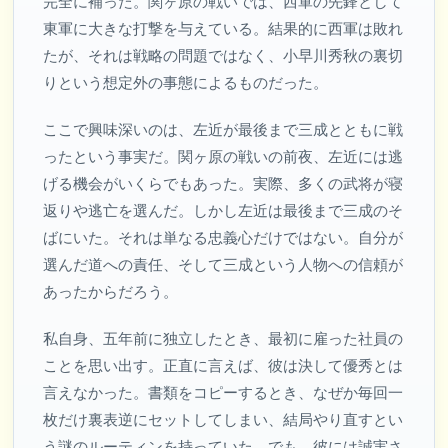
完全に補った。関ヶ原の戦いでは、西軍の先鋒として
東軍に大きな打撃を与えている。結果的に西軍は敗れ
たが、それは戦略の問題ではなく、小早川秀秋の裏切
りという想定外の事態によるものだった。
ここで興味深いのは、左近が最後まで三成とともに戦
ったという事実だ。関ヶ原の戦いの前夜、左近には逃
げる機会がいくらでもあった。実際、多くの武将が寝
返りや逃亡を選んだ。しかし左近は最後まで三成のそ
ばにいた。それは単なる忠義心だけではない。自分が
選んだ道への責任、そして三成という人物への信頼が
あったからだろう。
私自身、五年前に独立したとき、最初に雇った社員の
ことを思い出す。正直に言えば、彼は決して優秀とは
言えなかった。書類をコピーするとき、なぜか毎回一
枚だけ裏表逆にセットしてしまい、結局やり直すとい
う謎のルーティンを持っていた。でも、彼には誠実さ