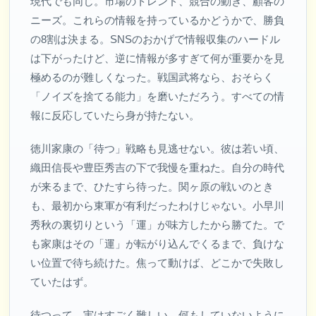
現代でも同じ。市場のトレンド、競合の動き、顧客の
ニーズ。これらの情報を持っているかどうかで、勝負
の8割は決まる。SNSのおかげで情報収集のハードル
は下がったけど、逆に情報が多すぎて何が重要かを見
極めるのが難しくなった。戦国武将なら、おそらく
「ノイズを捨てる能力」を磨いただろう。すべての情
報に反応していたら身が持たない。
徳川家康の「待つ」戦略も見逃せない。彼は若い頃、
織田信長や豊臣秀吉の下で我慢を重ねた。自分の時代
が来るまで、ひたすら待った。関ヶ原の戦いのとき
も、最初から東軍が有利だったわけじゃない。小早川
秀秋の裏切りという「運」が味方したから勝てた。で
も家康はその「運」が転がり込んでくるまで、負けな
い位置で待ち続けた。焦って動けば、どこかで失敗し
ていたはず。
待つって、実はすごく難しい。何もしていないように