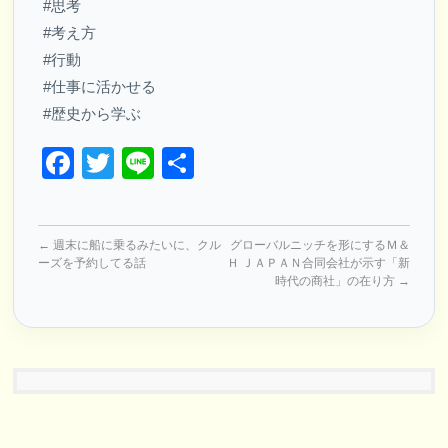
#思考
#考え方
#行動
#仕事に活かせる
#歴史から学ぶ
Facebook
Twitter
Line
共
有
←
週末に船に乗るみたいに、クル
グローバルニッチを形にするＭ＆
ーズを予約してる話
Ｈ ＪＡＰＡＮ合同会社が示す「新
時代の商社」の在り方
→