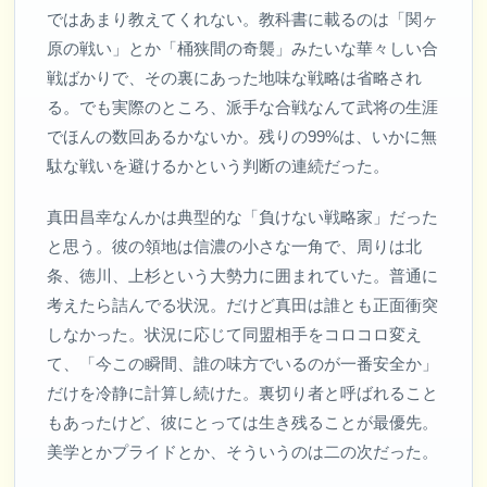
ではあまり教えてくれない。教科書に載るのは「関ヶ
原の戦い」とか「桶狭間の奇襲」みたいな華々しい合
戦ばかりで、その裏にあった地味な戦略は省略され
る。でも実際のところ、派手な合戦なんて武将の生涯
でほんの数回あるかないか。残りの99%は、いかに無
駄な戦いを避けるかという判断の連続だった。
真田昌幸なんかは典型的な「負けない戦略家」だった
と思う。彼の領地は信濃の小さな一角で、周りは北
条、徳川、上杉という大勢力に囲まれていた。普通に
考えたら詰んでる状況。だけど真田は誰とも正面衝突
しなかった。状況に応じて同盟相手をコロコロ変え
て、「今この瞬間、誰の味方でいるのが一番安全か」
だけを冷静に計算し続けた。裏切り者と呼ばれること
もあったけど、彼にとっては生き残ることが最優先。
美学とかプライドとか、そういうのは二の次だった。