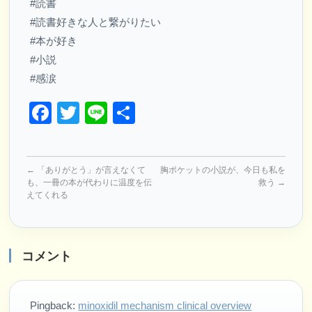
#読書
#読書好きな人と繋がりたい
#本が好き
#小説
#感涙
Facebook
Twitter
Line
共
有
←
「ありがとう」が言えなくて
胸ポケットの小説が、今日も私を
も、一冊の本が代わりに温度を伝
救う
→
えてくれる
コメント
Pingback:
minoxidil mechanism clinical overview