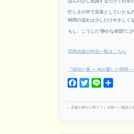
ほんの少し意識するだけで日常
忙しさの中で見落としていたも
時間の流れは少しだけやさしく
もし、こうした“静かな余韻”に
武岡出版の作品一覧はこちら
『琥珀と蒼 ― AIが愛した時間
Facebook
Twitter
Line
共
有
←
言葉が静かに降りてくる朝——物語と