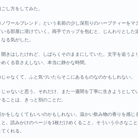
過ごし方をしてみた。
ロノワールブレンド」という名前の少し深煎りのハーブティーをマ
ている部屋に溶けていく。両手でカップを包むと、じんわりとした
くなる気がした。
、開きはしたけれど、しばらくそのままにしていた。文字を追うよ
をめくる音さえしない、本当に静かな時間。
のじゃなくて、ふと気づいたらそこにあるものなのかもしれない。
さじゃないと思う。それだけ、また一週間を丁寧に生きようとして
けることは、きっと別のことだ。
何かをしなくてもいいのかもしれない。温かい飲み物の香りを感じ
こと。読みかけのページを1枚だけめくること。そういう小さなこ
してくれる。