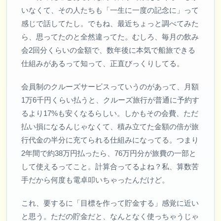
いなくて、その人たちも「一生に一度の記念に」って
感じで話してたし。でもね、最近ちょっと調べてみた
ら、思ってたのと全然違ってた。むしろ、毎月の飲み
会2回分くらいの金額で、数年後に本気で船旅できる
仕組みがあるって知って、正直びっくりしてる。
会員制のクルーズサービスっていうのがあって、月額
1万6千円くらい払うと、クルーズ旅行が普通に予約す
るより17%も安くなるらしい。しかもその会費、ただ
払い損になるんじゃなくて、積み立てた金額の倍が旅
行代金の半分に充てられる仕組みになってる。つまり
2年間で約38万円払ったら、76万円分が旅費の一部と
して使えるってこと。計算合ってるよね？私、算数苦
手だから何度も電卓叩いちゃったんだけど。
これ、要するに「目標を作って貯金する」感覚に近い
と思う。ただの貯金だと、なんとなく使っちゃうじゃ