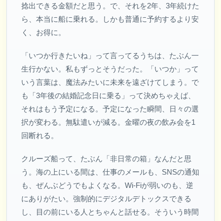
捻出できる金額だと思う。で、それを2年、3年続けた
ら、本当に船に乗れる。しかも普通に予約するより安
く、お得に。
「いつか行きたいね」って言ってるうちは、たぶん一
生行かない。私もずっとそうだった。「いつか」って
いう言葉は、魔法みたいに未来を遠ざけてしまう。で
も「3年後の結婚記念日に乗る」って決めちゃえば、
それはもう予定になる。予定になった瞬間、日々の選
択が変わる。無駄遣いが減る。金曜の夜の飲み会を1
回断れる。
クルーズ船って、たぶん「非日常の箱」なんだと思
う。海の上にいる間は、仕事のメールも、SNSの通知
も、ぜんぶどうでもよくなる。Wi-Fiが弱いのも、逆
にありがたい。強制的にデジタルデトックスできる
し、目の前にいる人とちゃんと話せる。そういう時間