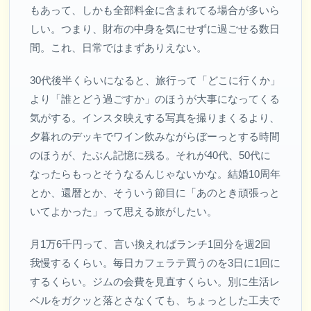
もあって、しかも全部料金に含まれてる場合が多いら
しい。つまり、財布の中身を気にせずに過ごせる数日
間。これ、日常ではまずありえない。
30代後半くらいになると、旅行って「どこに行くか」
より「誰とどう過ごすか」のほうが大事になってくる
気がする。インスタ映えする写真を撮りまくるより、
夕暮れのデッキでワイン飲みながらぼーっとする時間
のほうが、たぶん記憶に残る。それが40代、50代に
なったらもっとそうなるんじゃないかな。結婚10周年
とか、還暦とか、そういう節目に「あのとき頑張っと
いてよかった」って思える旅がしたい。
月1万6千円って、言い換えればランチ1回分を週2回
我慢するくらい。毎日カフェラテ買うのを3日に1回に
するくらい。ジムの会費を見直すくらい。別に生活レ
ベルをガクッと落とさなくても、ちょっとした工夫で