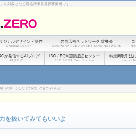
除」の対象となる適格請求書発行事業者です。
リジナルデザイン・制作
共同広告ネットワーク 絆餐会
コ
Original Design
COOPERATIVE ADVERTISING NETWORK
Re
ROが発信するAIブログ
ISO / EQA国際認証センター
特定商取引法
AIブログ
ISO / EQA Certification
Legal N
水曜日の朝、少しだけ力を抜いてみてもいいよ
力を抜いてみてもいいよ