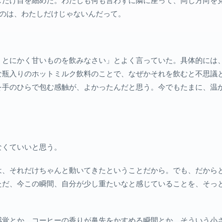
しだけ目を細めた。わたしも何も言わずに隣に座って、同じ方向を
いるのは、わたしだけじゃないんだって。
、とにかく甘いものを飲みなさい」とよく言っていた。具体的には
な瓶入りのホットミルク飲料のことで、なぜかそれを飲むと不思議
を手のひらで包む感触が、よかったんだと思う。今でもたまに、温
なくていいと思う。
は、それだけちゃんと動いてきたということだから。でも、だから
ただ、今この瞬間、自分が少し重たいなと感じていることを、そっ
感覚とか。コーヒーの香りが鼻先をかすめる瞬間とか。そういう小