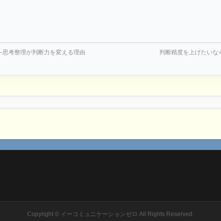
—思考整理が判断力を変える理由
判断精度を上げたいな
Copyright ©
イーコミュニケーションゼロ
All Rights Reserved.