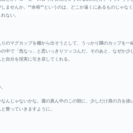
しませんか。**余裕**というのは、どこか遠くにあるものじゃな
しれない。
入りのマグカップを棚から出そうとして、うっかり隣のカップを一
心の中で「危なっ」と思いっきりツッコんだ。そのあと、なぜか少
んと自分を現実に引き戻してくれる。
い。
分なんじゃないかな。週の真ん中のこの朝に、少しだけ肩の力を抜
んと整っていきますように。