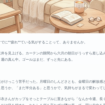
でに**疲れ**ている気がすることって、ありませんか。
天井を見上げる。カーテンの隙間から六月の朝日がうっすら差し込
。週の真ん中。ゴールはまだ、ずっと先にある。
覚がけっこう苦手だった。月曜日のしんどさとも、金曜日の解放感
と思うか、「まだ半分ある」と思うかで、気持ちがまるで変わって
麻衣さんがカップをそっとテーブルに置きながら「なんか今週、長