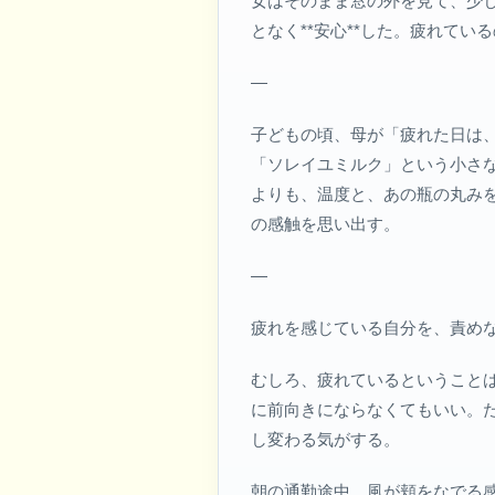
女はそのまま窓の外を見て、少
となく**安心**した。疲れて
—
子どもの頃、母が「疲れた日は
「ソレイユミルク」という小さ
よりも、温度と、あの瓶の丸み
の感触を思い出す。
—
疲れを感じている自分を、責め
むしろ、疲れているということ
に前向きにならなくてもいい。
し変わる気がする。
朝の通勤途中、風が頬をなでる