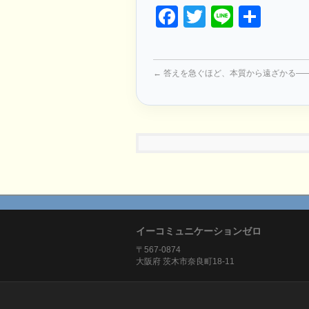
Facebook
Twitter
Line
共
有
←
答えを急ぐほど、本質から遠ざかる—
イーコミュニケーションゼロ
〒567-0874
大阪府 茨木市奈良町18-11