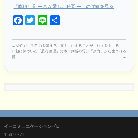
『琥珀と蒼 ― AIが愛した時間 ―』の詳細を見る
Facebook
Twitter
Line
共
有
←
余白が、判断力を鍛える。忙し
止まることが、精度を上げる——
い朝に気づいた「思考整理」の本
判断の質は「余白」から生まれる
質
→
イーコミュニケーションゼロ
〒567-0874