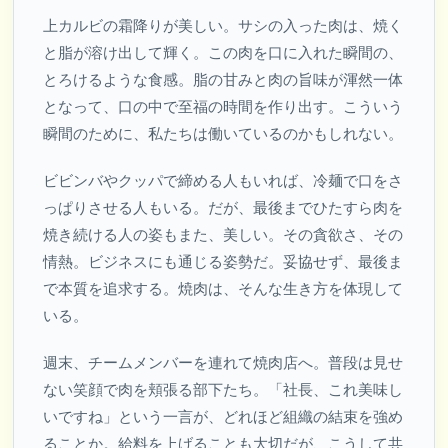
上カルビの霜降りが美しい。サシの入った肉は、焼く
と脂が溶け出して輝く。この肉を口に入れた瞬間の、
とろけるような食感。脂の甘みと肉の旨味が渾然一体
となって、口の中で至福の時間を作り出す。こういう
瞬間のために、私たちは働いているのかもしれない。
ビビンバやクッパで締める人もいれば、冷麺で口をさ
っぱりさせる人もいる。だが、最後までひたすら肉を
焼き続ける人の姿もまた、美しい。その貪欲さ、その
情熱。ビジネスにも通じる姿勢だ。妥協せず、最後ま
で本質を追求する。焼肉は、そんな生き方を体現して
いる。
週末、チームメンバーを連れて焼肉店へ。普段は見せ
ない笑顔で肉を頬張る部下たち。「社長、これ美味し
いですね」という一言が、どれほど組織の結束を強め
ることか。給料を上げることも大切だが、こうして共