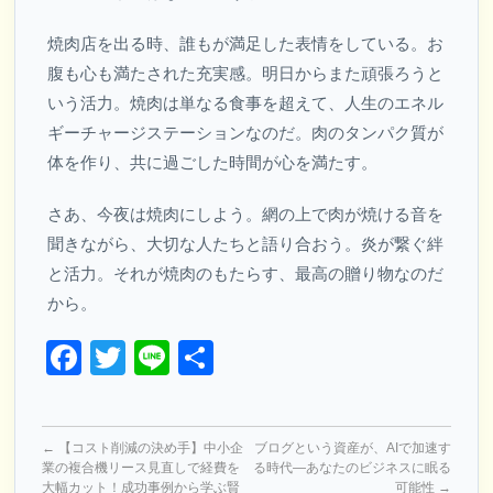
焼肉店を出る時、誰もが満足した表情をしている。お
腹も心も満たされた充実感。明日からまた頑張ろうと
いう活力。焼肉は単なる食事を超えて、人生のエネル
ギーチャージステーションなのだ。肉のタンパク質が
体を作り、共に過ごした時間が心を満たす。
さあ、今夜は焼肉にしよう。網の上で肉が焼ける音を
聞きながら、大切な人たちと語り合おう。炎が繋ぐ絆
と活力。それが焼肉のもたらす、最高の贈り物なのだ
から。
Facebook
Twitter
Line
共
有
←
【コスト削減の決め手】中小企
ブログという資産が、AIで加速す
業の複合機リース見直しで経費を
る時代―あなたのビジネスに眠る
大幅カット！成功事例から学ぶ賢
可能性
→