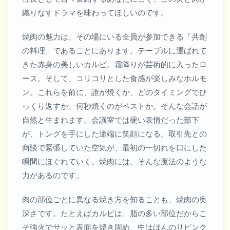
織りなすドラマを味わってほしいのです。
焼肉の魅力は、その場にいる全員が参加できる「共創
の料理」であることにあります。テーブルに運ばれて
きた赤身の美しいカルビ。霜降りが芸術的に入ったロ
ース。そして、コリコリとした食感が楽しみなホルモ
ン。これらを前に、誰が焼くか、どのタイミングでひ
っくり返すか、何秒焼くのがベストか。そんな会話が
自然と生まれます。会議室では硬い表情だった部下
が、トングを手にした途端に笑顔になる。取引先との
商談で緊張していた空気が、最初の一切れを口にした
瞬間にほぐれていく。焼肉には、そんな魔法のような
力があるのです。
肉の部位ごとに異なる焼き方を知ることも、焼肉の奥
深さです。たとえばカルビは、脂の多い部位だからこ
そ強火でサッと表面を焼き固め、中はほんのりピンク