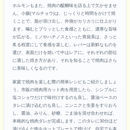
ホルモンもまた、焼肉の醍醐味を語る上で欠かせませ
ん。小腸(マルチョウ)は、じっくりと時間をかけて焼
くことで、脂が溶け出し、外側がカリカリに仕上がり
ます。噛むとプリッとした食感とともに、濃厚な旨味
が広がる。ミノやハチノスといった胃袋系は、さっと
炙る程度にして食感を楽しむ。レバーは新鮮なものを
選び、表面だけを焼いて中はレアに。それぞれの部位
に適した焼き方があり、それを知ることで焼肉はさら
に美味しくなるのです。
家庭で焼肉を楽しむ際の簡単レシピもご紹介しましょ
う。市販の焼肉用カット肉を用意したら、シンプルに
塩コショウだけで味付けするのも良し、醤油ベースの
タレに漬け込むのも良し。ニンニクと生姜をすりおろ
し、醤油、みりん、砂糖、ごま油を混ぜ合わせれば、
本格的な焼肉ダレが完成します。このタレに30分ほど
漬け込んだ肉をホットプレートで焼けば、自宅でも本