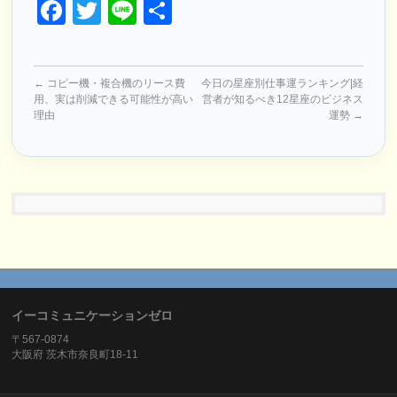
Facebook
Twitter
Line
共
有
←
コピー機・複合機のリース費
今日の星座別仕事運ランキング|経
用、実は削減できる可能性が高い
営者が知るべき12星座のビジネス
理由
運勢
→
イーコミュニケーションゼロ
〒567-0874
大阪府 茨木市奈良町18-11