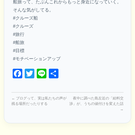
船旅って、たぶんこれからもっと身近になっていく。
そんな気がしてる。
#クルーズ船
#クルーズ
#旅行
#船旅
#目標
#モチベーションアップ
Facebook
Twitter
Line
共
有
←
ブログって、実は私たちの声が
夜中に調べた島左近の「給料交
残る場所だったりする
渉」が、うちの値付けを変えた話
→