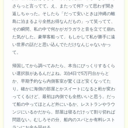
さらっと言ってて。え、またって何? って思わず聞き
返しちゃった。そしたら「だって安いときは沖縄の離
島に泊まるより全然お得なんだもの」って笑ってて、
その瞬間、私の中で何かがガラガラと音を立てて崩れ
た気がした。豪華客船って、もしかして私が勝手に遠
い世界の話だと思い込んでただけなんじゃないかっ
て。
帰国してから調べてみたら、本当にびっくりするくら
い選択肢があるんだよね。3泊4日で5万円台からと
か、早期予約なら内側客室が驚くほど安くなってた
り。確かに海側の部屋とかスイートになると桁が変わ
ってくるけど、最初は内側でも全然いいと思う。だっ
て船の中ってほとんど外にいるか、レストランやラウ
ンジにいるかだから、部屋は寝るだけって割り切れば
問題ない。むしろその分、船内のスパとか有料レスト
ランにお金を回せる。