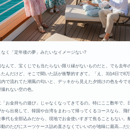
となく「定年後の夢」みたいなイメージない?
船なんて、宝くじでも当たらない限り縁がないものだと。でも去年
たんだけど、そこで聞いた話が衝撃的すぎて。「え、3泊4日で8万
船内で流れてた潮風の匂いと、デッキから見えた夕焼けの色を今で
対撮れない空の色。
に「お金持ちの遊び」じゃなくなってきてるの。特にここ数年で、
戸から出発して、韓国や台湾をまわって帰ってくるコースなら、飛
食事代も全部込みだから、現地でお金使いすぎて焦ることもない。
移動のたびにスーツケース詰め直さなくていいのが地味に最高…だ