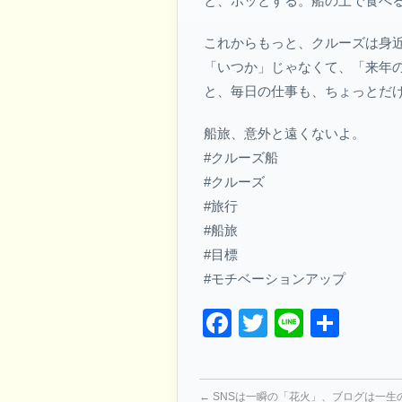
と、ホッとする。船の上で食べ
これからもっと、クルーズは身
「いつか」じゃなくて、「来年
と、毎日の仕事も、ちょっとだ
船旅、意外と遠くないよ。
#クルーズ船
#クルーズ
#旅行
#船旅
#目標
#モチベーションアップ
Facebook
Twitter
Line
共
有
←
SNSは一瞬の「花火」、ブログは一生