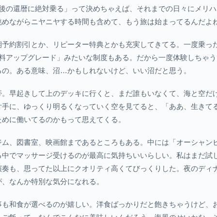
年後の還暦に絶対乗る」って決めちゃえば、それまでの日々にメリ
眺めながらニヤニヤする時間も含めて、もう旅は始まってるんだよ
予約割引とか、リピーター特典とかも充実してきてる。一度乗った
無料アップグレード」みたいな制度もある。だから一度体験しちゃ
るの。ある意味、沼…かもしれないけど、いい沼だと思う。
帯。早起きして上のデッキに行くと、まだ誰もいなくて、海と空だ
片手に、ゆっくり明るくなっていく空を見てると、「ああ、生きて
ために働いてるのかもって思えてくる。
ジム、図書室、映画館まであるところもある。中には「オーシャン
る中でマッサージ受けるのが最高に気持ちいいらしい。私はまだ試
演奏も、思ってた以上にクオリティ高くてびっくりした。夜のディ
が、なんか特別な気分になれる。
事も和食が選べるのが嬉しい。洋食ばっかりだと飽きちゃうけど、