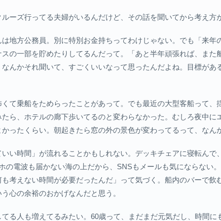
クルーズ行ってる夫婦がいるんだけど、その話を聞いてから考え方
んは地方公務員。別に特別お金持ちってわけじゃない。でも「来年
ナスの一部を貯めたりしてるんだって。「あと半年頑張れば、また
。なんかそれ聞いて、すごくいいなって思ったんだよね。目標があ
怖くて乗船をためらったことがあって。でも最近の大型客船って、
みたら、ホテルの廊下歩いてるのと変わらなかった。むしろ夜中に
よかったくらい。朝起きたら窓の外の景色が変わってるって、なん
ていい時間」が流れることかもしれない。デッキチェアに寝転んで
ホの電波も届かない海の上だから、SNSもメールも気にならない
何も考えない時間が必要だったんだ」って気づく。船内のバーで飲
いう心の余裕のおかげなんだと思う。
してる人も増えてるみたい。60歳って、まだまだ元気だし、時間に