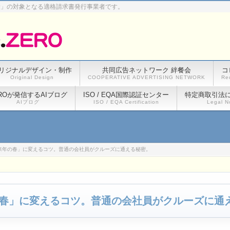
除」の対象となる適格請求書発行事業者です。
リジナルデザイン・制作
共同広告ネットワーク 絆餐会
コ
Original Design
COOPERATIVE ADVERTISING NETWORK
Re
ROが発信するAIブログ
ISO / EQA国際認証センター
特定商取引法
AIブログ
ISO / EQA Certification
Legal N
来年の春」に変えるコツ。普通の会社員がクルーズに通える秘密。
春」に変えるコツ。普通の会社員がクルーズに通