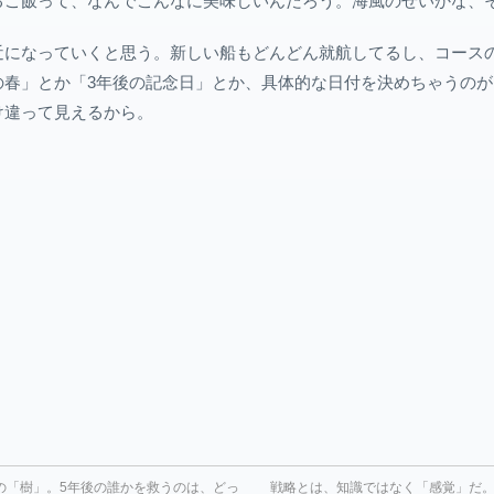
るご飯って、なんでこんなに美味しいんだろう。海風のせいかな、
近になっていくと思う。新しい船もどんどん就航してるし、コース
の春」とか「3年後の記念日」とか、具体的な日付を決めちゃうの
け違って見えるから。
の「樹」。5年後の誰かを救うのは、どっ
戦略とは、知識ではなく「感覚」だ。