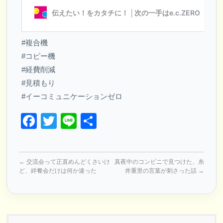
#複合機
#コピー機
#経費削減
#見積もり
#イーコミュニケーションゼロ
Facebook
Twitter
Line
共
有
←
交流会って正直めんどくさいけ
真夜中のコンビニで見つけた、糸
ど、絆餐会だけは何か違った
井重里の言葉が刺さった話
→