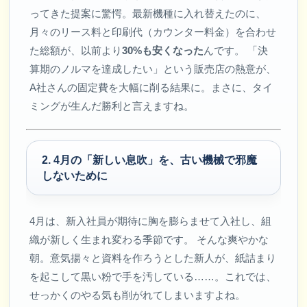
ってきた提案に驚愕。最新機種に入れ替えたのに、
月々のリース料と印刷代（カウンター料金）を合わせ
た総額が、以前より
30%も安くなった
んです。 「決
算期のノルマを達成したい」という販売店の熱意が、
A社さんの固定費を大幅に削る結果に。まさに、タイ
ミングが生んだ勝利と言えますね。
2. 4月の「新しい息吹」を、古い機械で邪魔
しないために
4月は、新入社員が期待に胸を膨らませて入社し、組
織が新しく生まれ変わる季節です。 そんな爽やかな
朝。意気揚々と資料を作ろうとした新人が、紙詰まり
を起こして黒い粉で手を汚している……。これでは、
せっかくのやる気も削がれてしまいますよね。