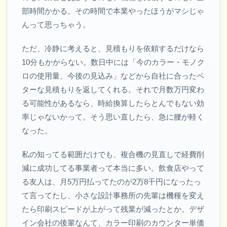
部時間かかる。その時間で本業やったほうがマシじゃ
んって思っちゃう。
ただ、冷静に考えると、見積もりを依頼するだけなら
10分もかからない。数日中には「今のカラー・モノク
ロの使用量、今後の見込み」などから自社に合ったベ
ターな見積もりを返してくれる。それで月数万円変わ
る可能性があるなら、時給換算したらとんでもない効
率じゃないかって。そう思い直したら、急に腰が軽く
なった。
私の知ってる範囲だけでも、複合機の見直しで経費削
減に成功してる事業者って本当に多い。飲食店やって
る友人は、月5万円払ってたのが2万8千円になったっ
て言ってたし、小さな設計事務所の先輩は機種を変え
たら印刷スピードが上がって残業が減ったとか。デザ
イン会社の後輩なんて、カラー印刷のカウンター単価