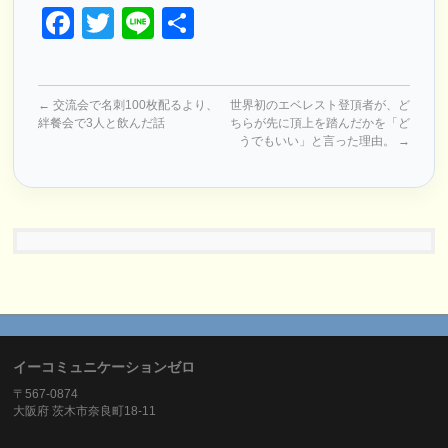
Facebook
Twitter
Line
共
有
←
交流会で名刺100枚配るより、
世界初のエベレスト登頂者が、ど
絆餐会で3人と飲んだ話
ちらが先に頂上を踏んだかを「ど
うでもいい」と言った理由。
→
イーコミュニケーションゼロ
〒567-0874
大阪府 茨木市奈良町18-11