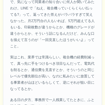
で、気になって同業者の知り合いに何人か聞いてみた
わけ。LINE で「ねえ、複合機っていくらくらい払っ
てる?」って。返ってきた答えがバラバラすぎて笑え
なかった。月2万円台の人もいれば、5万円超えてる人
もいる。印刷枚数が違うからとか、機種のグレードが
違うからとか、そういう話になるんだけど、みんな口
を揃えて言うのが「一回見直したほうがいいよ」って
こと。
実はこれ、業界では常識らしい。複合機の経費削減っ
て、真っ先に手をつけるべき項目なんだって。電気代
を削るとか、通信費を見直すとか、そういうのと同じ
レベルで優先順位が高い。なのに私みたいに放置して
る事業者が山ほどいるらしくて、逆にそれが狙い目に
なってるとか。
ある日の夕方、事務所で一人残業してたときに、ふと