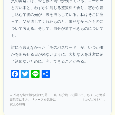
父の書斎には、今も彼の匂いが残っている。コーヒー
と古い本と、わずかに混じる整髪料の香り。窓から差
し込む午後の光が、埃を照らしている。私はそこに座
って、父が遺してくれたものと、遺せなかったものに
ついて考える。そして、自分が遺すべきものについて
も。
誰にも言えなかった「あのパスワード」が、いつか誰
かを困らせる日が来ないように。大切な人を迷宮に閉
じ込めないために。今、できることがある。
Facebook
Twitter
Line
共
有
←
小さな城で勝ち続けた男――真
紹介制って聞いて、ちょっと警戒
田昌幸に学ぶ、リソースを武器に
したんだけど
→
変える戦略