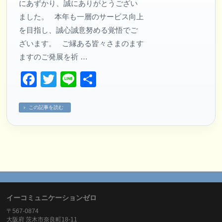
にあずかり、誠にありがとうござい
ました。 本年も一層のサービス向上
を目指し、誠心誠意努める覚悟でご
ざいます。 ご縁ある皆々さまのます
ますのご発展を祈 …
Facebook
Twitter
Line
共
有
この記事を読む
イーコミュニケーションゼロ
〒567-0874
大阪府 茨木市奈良町18-11