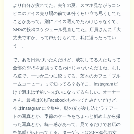
より自分が疲れてた。去年の夏、スマホ見ながらコン
ビニのアイス売り場の前で30分くらい立ち尽くしてた
ことがあって。別にアイス選んでたわけじゃなくて、
SNSの投稿スケジュール見直してた。店員さんに「大
丈夫ですか」って声かけられて、我に返ったってい
う…。
で、ある日気づいたんだけど、成功してる人たちって
全部のSNSを頑張ってるわけじゃないんだよね。むし
ろ逆で、一つか二つに絞ってる。茨木のカフェ「ブル
ームコーヒー」って知ってる？あそこ、Instagramだ
けで週末は予約いっぱいになってるらしい。オーナー
さん、最初はXもFacebookもやってたみたいだけど、
今はInstagramに全集中。朝の光が差し込むラテアー
トの写真とか、季節のケーキをちょっと斜め上から撮
った写真とか。統一感があって、見てるだけでお店の
空気感が伝わってくる。ターゲットは20〜30代の女