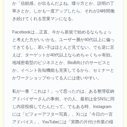
か「信頼感」が出るんだよね。喋り方とか、説明の丁
寧さとか。しかも一度アップしたら、それが24時間働
き続けてくれる営業マンになる。
Facebookは…正直、今から新規で始めるならちょっ
と考えた方がいいかも。ユーザー層が40代以上に偏っ
てきてるし、若い子はほとんど見てない。でも逆に言
えば、ターゲットが40代以上ならめちゃくちゃ有効。
地域密着型のビジネスとか、BtoB向けのサービスと
か。イベント告知機能も充実してるから、セミナーと
かワークショップやってる人には使いやすい。
私が一番「これは！」って思ったのは、ある整理収納
アドバイザーさんの事例。その人、最初は全SNSに同
じ内容投稿してたんだって。でもある時、Instagram
には「ビフォーアフター写真」、Xには「今日の一言
アドバイス」、YouTubeには「実際の片付け作業の様