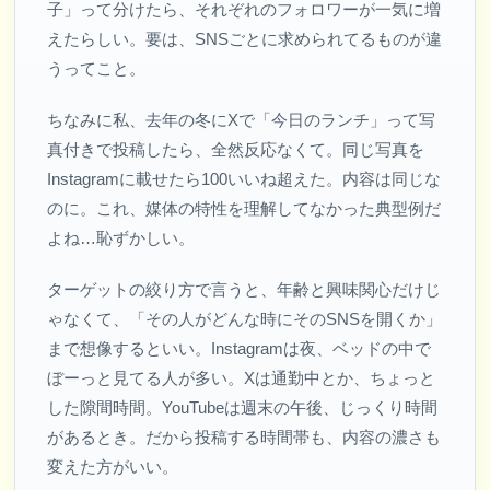
子」って分けたら、それぞれのフォロワーが一気に増
えたらしい。要は、SNSごとに求められてるものが違
うってこと。
ちなみに私、去年の冬にXで「今日のランチ」って写
真付きで投稿したら、全然反応なくて。同じ写真を
Instagramに載せたら100いいね超えた。内容は同じな
のに。これ、媒体の特性を理解してなかった典型例だ
よね…恥ずかしい。
ターゲットの絞り方で言うと、年齢と興味関心だけじ
ゃなくて、「その人がどんな時にそのSNSを開くか」
まで想像するといい。Instagramは夜、ベッドの中で
ぼーっと見てる人が多い。Xは通勤中とか、ちょっと
した隙間時間。YouTubeは週末の午後、じっくり時間
があるとき。だから投稿する時間帯も、内容の濃さも
変えた方がいい。