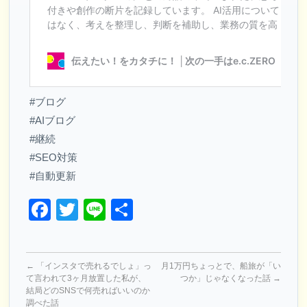
#ブログ
#AIブログ
#継続
#SEO対策
#自動更新
Facebook
Twitter
Line
共
有
←
「インスタで売れるでしょ」っ
月1万円ちょっとで、船旅が「い
て言われて3ヶ月放置した私が、
つか」じゃなくなった話
→
結局どのSNSで何売ればいいのか
調べた話