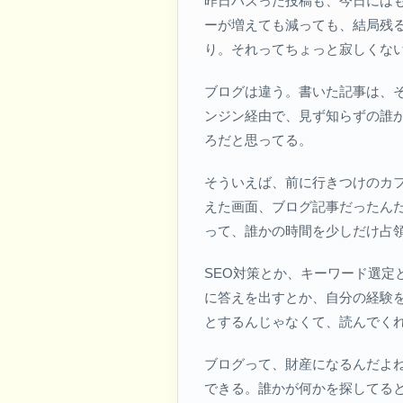
昨日バズった投稿も、今日には
ーが増えても減っても、結局残
り。それってちょっと寂しくな
ブログは違う。書いた記事は、
ンジン経由で、見ず知らずの誰
ろだと思ってる。
そういえば、前に行きつけのカ
えた画面、ブログ記事だったん
って、誰かの時間を少しだけ占
SEO対策とか、キーワード選
に答えを出すとか、自分の経験を
とするんじゃなくて、読んでく
ブログって、財産になるんだよね
できる。誰かが何かを探してる