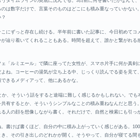
もうタイムラインの奥底に沈んでる。3日前に何を書いたかなんて
るのは数字だけで、言葉そのものはどこにも積み重なっていかない
い？
そこにずっと存在し続ける。半年前に書いた記事に、今日初めてコ
かが辿り着いてくれることもある。時間を超えて、誰かと繋がれる
フェ「ルミエール」で隣に座ってた女性が、スマホ片手に何か真剣
だよね。コーヒーの湯気が立ち上る中、じっくり読んでる姿を見て
領できるメディアって、他にあるかな。
定とか、そういう話をすると途端に難しく感じるかもしれない。でも
共有するとか、そういうシンプルなことの積み重ねなんだと思う。G
れる人の顔を想像しながら書く。それだけで、自然と検索にも引っ
。書けば書くほど、自分の中に積み上がっていく感じがある。100
とき、その引き出しのどれかが開く。そうやって、自分が寝てる間