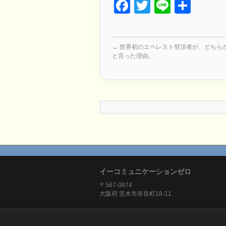
Facebook
Twitter
Line
共
有
←
世界初のエベレスト登頂者が、どちら
と言った理由。
イーコミュニケーションゼロ
〒567-0874
大阪府 茨木市奈良町18-11