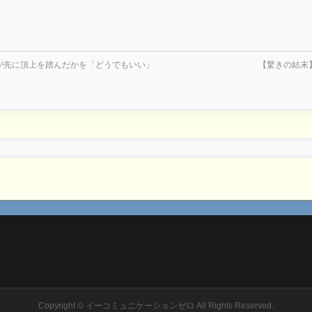
が先に頂上を踏んだかを「どうでもいい」
【驚きの結末
Copyright ©
イーコミュニケーションゼロ
All Rights Reserved.