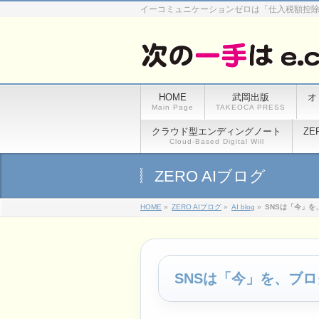
イーコミュニケーションゼロは「仕入税額控
HOME
武岡出版
オ
Main Page
TAKEOCA PRESS
クラウド型エンディングノート
ZE
Cloud-Based Digital Will
ZERO AIブログ
HOME
»
ZERO AIブログ
»
AI blog
»
SNSは「今」
SNSは「今」を、ブ