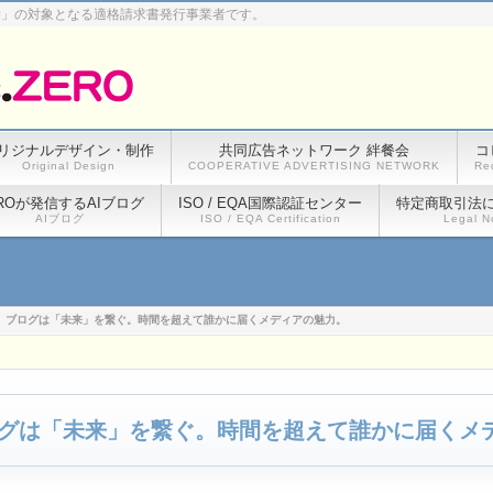
除」の対象となる適格請求書発行事業者です。
リジナルデザイン・制作
共同広告ネットワーク 絆餐会
コ
Original Design
COOPERATIVE ADVERTISING NETWORK
Re
ROが発信するAIブログ
ISO / EQA国際認証センター
特定商取引法
AIブログ
ISO / EQA Certification
Legal N
を、ブログは「未来」を繋ぐ。時間を超えて誰かに届くメディアの魅力。
ログは「未来」を繋ぐ。時間を超えて誰かに届くメ