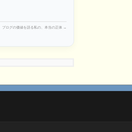
】ブログの価値を語る私の、本当の正体
→