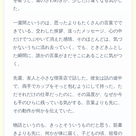
を吸うと、週のざわめきが、少しだけ遠くなる気がし
た。
一週間というのは、思ったよりもたくさんの言葉でで
きている。交わした挨拶、送ったメッセージ、心の中
だけでつぶやいて消えた感情。そのほとんどは、気づ
かないうちに流れ去っていく。でも、ときどきふとし
た瞬間に、誰かの言葉がまだそこにあることに気がつ
く。
先週、友人と小さな喫茶店で話した。彼女は話の途中
で、両手でカップをそっと包むようにして持った。た
だそれだけの仕草だったのに、その温度が、なぜか今
も手のひらに残っている気がする。言葉よりも先に、
その動作が何かを伝えていた。
物語というのも、きっとそういうものだと思う。筋書
きよりも先に、何かが体に届く。子どもの頃、祖母の