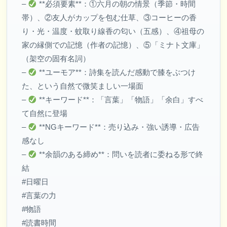
–
**必須要素**：①六月の朝の情景（季節・時間
帯）、②友人がカップを包む仕草、③コーヒーの香
り・光・温度・蚊取り線香の匂い（五感）、④祖母の
家の縁側での記憶（作者の記憶）、⑤「ミナト文庫」
（架空の固有名詞）
–
**ユーモア**：詩集を読んだ感動で膝をぶつけ
た、という自然で微笑ましい一場面
–
**キーワード**：「言葉」「物語」「余白」すべ
て自然に登場
–
**NGキーワード**：売り込み・強い誘導・広告
感なし
–
**余韻のある締め**：問いを読者に委ねる形で終
結
#日曜日
#言葉の力
#物語
#読書時間