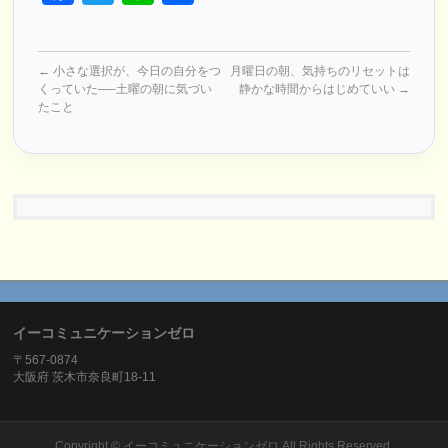
有
←
小さな選択が、今日の自分をつ
月曜日の朝、気持ちのリセットは
くっていた──土曜の朝に気づい
静かな時間からはじめていい
→
たこと
イーコミュニケーションゼロ
〒567-0874
大阪府 茨木市奈良町18-11
Copyright ©
イーコミュニケーションゼロ
All Rights Reserved.