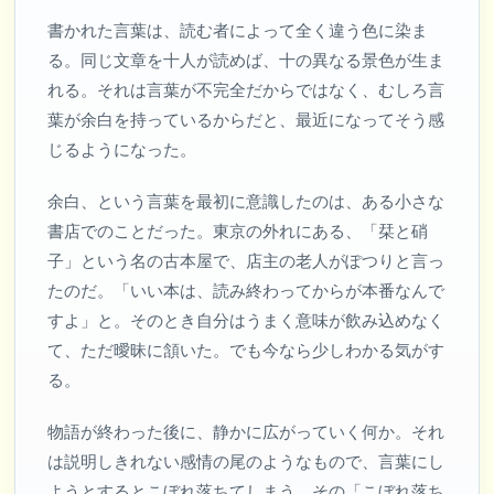
書かれた言葉は、読む者によって全く違う色に染ま
る。同じ文章を十人が読めば、十の異なる景色が生ま
れる。それは言葉が不完全だからではなく、むしろ言
葉が余白を持っているからだと、最近になってそう感
じるようになった。
余白、という言葉を最初に意識したのは、ある小さな
書店でのことだった。東京の外れにある、「栞と硝
子」という名の古本屋で、店主の老人がぽつりと言っ
たのだ。「いい本は、読み終わってからが本番なんで
すよ」と。そのとき自分はうまく意味が飲み込めなく
て、ただ曖昧に頷いた。でも今なら少しわかる気がす
る。
物語が終わった後に、静かに広がっていく何か。それ
は説明しきれない感情の尾のようなもので、言葉にし
ようとするとこぼれ落ちてしまう。その「こぼれ落ち