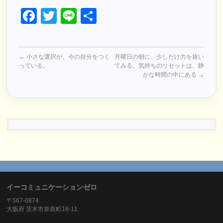
Facebook
Twitter
Line
共
有
←
小さな選択が、今の自分をつく
月曜日の朝に、少しだけ力を抜い
っている。
てみる。気持ちのリセットは、静
かな時間の中にある
→
イーコミュニケーションゼロ
〒567-0874
大阪府 茨木市奈良町18-11