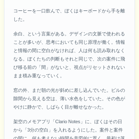
コーヒーを一口飲んで、ぼくはキーボードから手を離
した。
余白、という言葉がある。デザインの文脈で使われる
ことが多いが、思考においても同じ原理が働く。情報
と情報の間に空白がなければ、人は何も読み取れなく
なる。ぼくたちの判断もそれと同じで、次の案件に飛
び移る前の「間」がないと、視点がリセットされない
まま積み重なっていく。
窓の外、まだ朝の光が斜めに差し込んでいた。ビルの
隙間から見える空は、薄い水色をしていた。その色が
やけに静かで、しばらく目が離せなかった。
架空のメモアプリ「Clario Notes」に、ぼくはその日
から「3分の空白」を入れるようにした。案件と案件
の間に、何も考えない時間を意図的に置く。最初は落