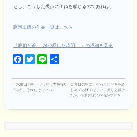
もし、こうした視点に価値を感じるのであれば、
武岡出版の作品一覧はこちら
『琥珀と蒼 ― AIが愛した時間 ―』の詳細を見る
Facebook
Twitter
Line
共
有
←
水曜日の朝、少しだけ力を抜い
金曜日の朝に、そっと自分を抱き
てみる。それだけでいい。
しめてあげてほしい。癒しと静け
さが、今週の疲れを溶かすとき
→