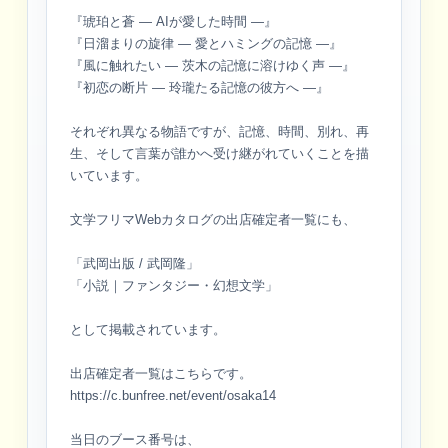
『琥珀と蒼 ― AIが愛した時間 ―』
『日溜まりの旋律 ― 愛とハミングの記憶 ―』
『風に触れたい ― 茨木の記憶に溶けゆく声 ―』
『初恋の断片 ― 玲瓏たる記憶の彼方へ ―』
それぞれ異なる物語ですが、記憶、時間、別れ、再
生、そして言葉が誰かへ受け継がれていくことを描
いています。
文学フリマWebカタログの出店確定者一覧にも、
「武岡出版 / 武岡隆」
「小説｜ファンタジー・幻想文学」
として掲載されています。
出店確定者一覧はこちらです。
https://c.bunfree.net/event/osaka14
当日のブース番号は、