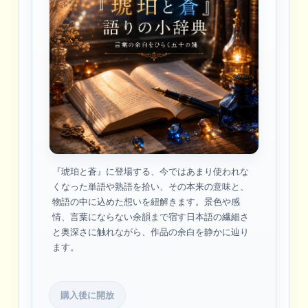
『琥珀と蒼』に登場する、今ではあまり使われな
くなった単語や熟語を拾い、その本来の意味と、
物語の中に込めた想いを紐解きます。景色や感
情、言葉にならない余韻まで宿す日本語の繊細さ
と奥深さに触れながら、作品の余白を静かに辿り
ます。
購入後に開放