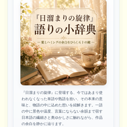
『日溜まりの旋律』に登場する、今ではあまり使
われなくなった単語や熟語を拾い、その本来の意
味と、物語の中に込めた想いを紐解きます。一語
の中に景色や温度、言葉にならない余韻まで宿す
日本語の繊細さと奥ゆかしさに触れながら、作品
の余白を静かに辿ります。