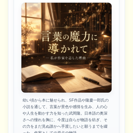
幼い頃から本に魅せられ、SF作品や隆慶一郎氏の
小説を通して、言葉が景色や感情を生み、人の心
や人生を動かす力を知った武岡隆。日本語の奥深
さへの憧れを胸に、今度は自らが物語を紡ぎ、そ
の力をまだ見ぬ誰かへ手渡したいと願うまでを綴
った、作家としての原点の物語。