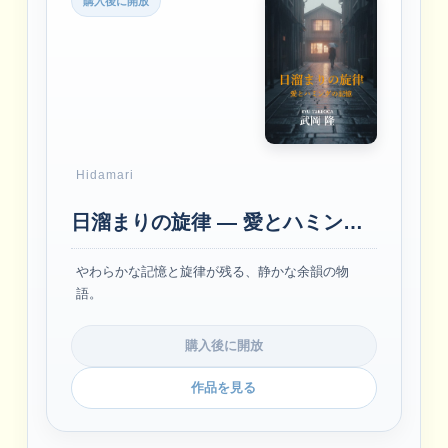
購入後に開放
Hidamari
日溜まりの旋律 ― 愛とハミングの記憶 ―
やわらかな記憶と旋律が残る、静かな余韻の物
語。
購入後に開放
作品を見る