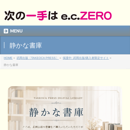
MENU
静かな書庫
HOME
»
武岡出版〔TAKEOCA PRESS〕
»
保護中: 武岡出版/購入者限定サイト
»
静かな書庫