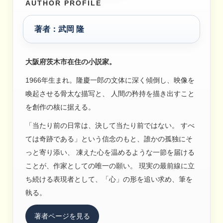
AUTHOR PROFILE
著者：武岡 隆
大阪府茨木市在住の小説家。
1966年生まれ。隆慶一郎の文体に深く傾倒し、映像を
喚起させる骨太な描写と、 人間の矜持を描き出すこと
を創作の核に据える。
「当たり前の日常は、決して当たり前ではない。 すべ
ては奇跡である」という信念のもと、誰かの孤独にそ
っと寄り添い、 凍えた心を温めるような一節を届ける
ことが、作家としての唯一の願い。 現実の最前線に立
ち続ける表現者として、「心」の形を追い求め、筆を
執る。
著者ページを見る