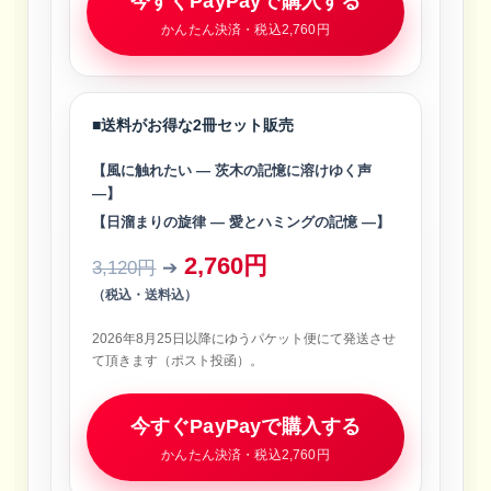
今すぐPayPayで購入する
かんたん決済・税込2,760円
■送料がお得な2冊セット販売
【風に触れたい ― 茨木の記憶に溶けゆく声
―】
【日溜まりの旋律 ― 愛とハミングの記憶 ―】
2,760円
3,120円
➔
（税込・送料込）
2026年8月25日以降にゆうパケット便にて発送させ
て頂きます（ポスト投函）。
今すぐPayPayで購入する
かんたん決済・税込2,760円