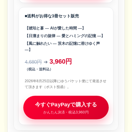
■送料がお得な3冊セット販売
【琥珀と蒼 ― AIが愛した時間 ―】
【日溜まりの旋律 ― 愛とハミングの記憶 ―】
【風に触れたい ― 茨木の記憶に溶けゆく声
―】
3,960円
4,680円
➔
（税込・送料込）
2026年8月25日以降にゆうパケット便にて発送させ
て頂きます（ポスト投函）。
今すぐPayPayで購入する
かんたん決済・税込3,960円