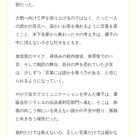
部だった。
大勢へ向けて声を張り上げるのではなく、たった一人
の誰かの耳元へ、温かいお茶を淹れるように言葉を置
くこと。木下先輩から教わったその考え方は、優子の
中に消えない小さな灯火をともす。
放送室のマイク、昼休みの校内放送、体育祭での一
言、そして朗読の舞台。自分の声を恐れていた少女
は、少しずつ「言葉には誰かを救う力がある」と信じ
られるようになっていく。
やがて短大でコミュニケーションを学んだ優子は、通
販会社ソラシエの出品者対応部門へ進む。そこは、画
面の向こう側にいる見えない誰かの不安や怒り、孤独
と向き合う場所だった。
規約だけでは救えない心。正しい言葉だけでは届かな